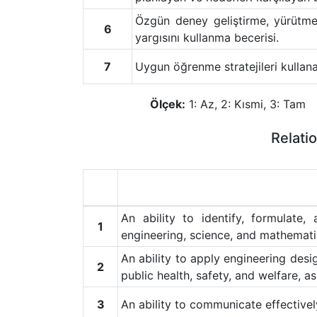
Özgün deney geliştirme, yürütme
6
yargısını kullanma becerisi.
7
Uygun öğrenme stratejileri kullan
Ölçek:
1: Az, 2: Kısmi, 3: Tam
Relati
An ability to identify, formulate
1
engineering, science, and mathemati
An ability to apply engineering desi
2
public health, safety, and welfare, a
3
An ability to communicate effectivel