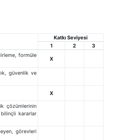
Katkı Seviyesi
1
2
3
lirleme, formüle
X
lık, güvenlik ve
X
ik çözümlerinin
linçli kararlar
leyen, görevleri