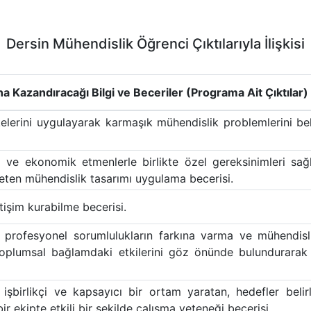
Dersin Mühendislik Öğrenci Çıktılarıyla İlişkisi
Kazandıracağı Bilgi ve Beceriler (Programa Ait Çıktılar)
elerini uygulayarak karmaşık mühendislik problemlerini be
el ve ekonomik etmenlerle birlikte özel gereksinimleri sağ
eten mühendislik tasarımı uygulama becerisi.
letişim kurabilme becerisi.
e profesyonel sorumlulukların farkına varma ve mühendisl
oplumsal bağlamdaki etkilerini göz önünde bulundurarak bi
, işbirlikçi ve kapsayıcı bir ortam yaratan, hedefler belir
ir ekipte etkili bir şekilde çalışma yeteneği becerisi.