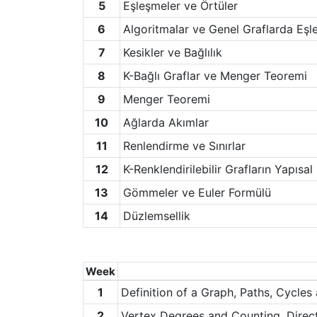
5
Eşleşmeler ve Örtüler
6
Algoritmalar ve Genel Graflarda Eşl
7
Kesikler ve Bağlılık
8
K-Bağlı Graflar ve Menger Teoremi
9
Menger Teoremi
10
Ağlarda Akımlar
11
Renlendirme ve Sınırlar
12
K-Renklendirilebilir Grafların Yapısal 
13
Gömmeler ve Euler Formülü
14
Düzlemsellik
Week
1
Definition of a Graph, Paths, Cycles 
2
Vertex Degrees and Counting, Direc