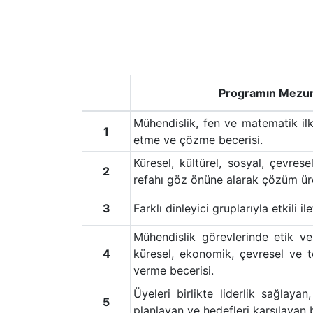
Programın Mezuna 
Mühendislik, fen ve matematik ilk
1
etme ve çözme becerisi.
Küresel, kültürel, sosyal, çevres
2
refahı göz önüne alarak çözüm ür
3
Farklı dinleyici gruplarıyla etkili i
Mühendislik görevlerinde etik v
4
küresel, ekonomik, çevresel ve t
verme becerisi.
Üyeleri birlikte liderlik sağlayan
5
planlayan ve hedefleri karşılayan b