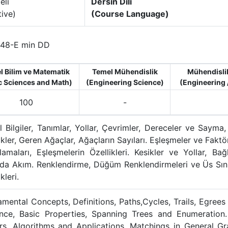
eli
Dersin Dili
tive)
(Course Language)
48-E min DD
l Bilim ve Matematik
Temel Mühendislik
Mühendislik
c Sciences and Math)
(Engineering Science)
(Engineering 
100
-
 Bilgiler, Tanımlar, Yollar, Çevrimler, Dereceler ve Sayma
ikler, Geren Ağaçlar, Ağaçların Sayıları. Eşleşmeler ve Faktö
amaları, Eşleşmelerin Özellikleri. Kesikler ve Yollar, Bağlı
da Akım. Renklendirme, Düğüm Renklendirmeleri ve Üs Sınırla
kleri.
mental Concepts, Definitions, Paths,Cycles, Trails, Egree
ance, Basic Properties, Spanning Trees and Enumeration
s, Algorithms and Applications, Matchings in General Gr