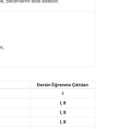
, becerilerini elde edebilir.
m,
Dersin Öğrenme Çıktıları
I
I, II
I, II
I, II