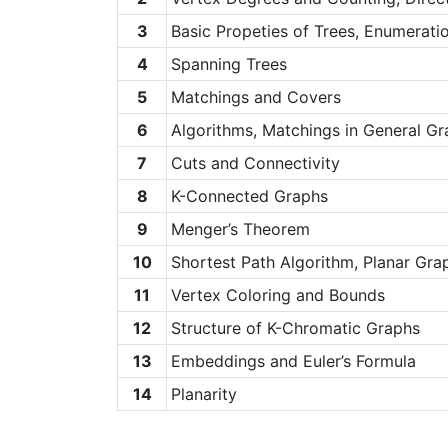
3
Basic Propeties of Trees, Enumerati
4
Spanning Trees
5
Matchings and Covers
6
Algorithms, Matchings in General G
7
Cuts and Connectivity
8
K-Connected Graphs
9
Menger’s Theorem
10
Shortest Path Algorithm, Planar Gra
11
Vertex Coloring and Bounds
12
Structure of K-Chromatic Graphs
13
Embeddings and Euler’s Formula
14
Planarity