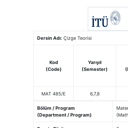
Dersin Adı:
Çizge Teorisi
Kod
Yarıyıl
(Code)
(Semester)
(
MAT 485/E
6,7,8
Bölüm / Program
Matem
(Department / Program)
(Math