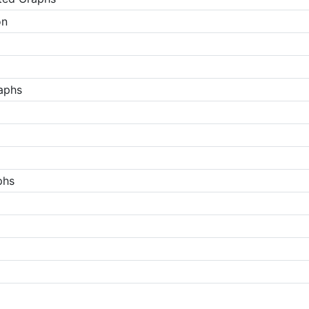
on
raphs
phs