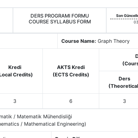
DERS PROGRAMI FORMU
Son Güncell
COURSE SYLLABUS FORM
03
Course Name:
Graph Theory
D
(Cour
Kredi
AKTS Kredi
Local Credits)
(ECTS Credits)
Ders
(Theoretical
3
6
3
atik / Matematik Mühendisliği
ematics / Mathematical Engineering)