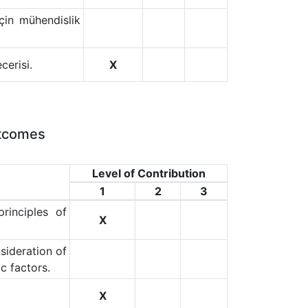
çin mühendislik
cerisi.
X
utcomes
Level of Contribution
1
2
3
rinciples of
X
sideration of
c factors.
X