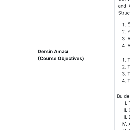
and 
Struc
Ö
Y
A
A
Dersin Amacı
(Course Objectives)
T
T
T
T
Bu de