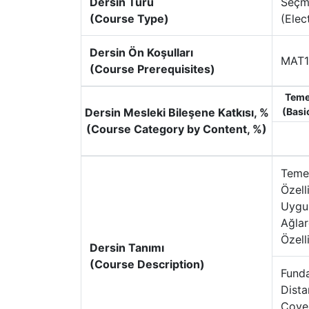
Dersin Türü
Seçm
(Course Type)
(Elec
Dersin Ön Koşulları
MAT1
(Course Prerequisites)
Teme
Dersin Mesleki Bileşene Katkısı, %
(Basi
(Course Category by Content, %)
Temel
Özell
Uygul
Ağlar
Özelli
Dersin Tanımı
(Course Description)
Funda
Dist
Cover