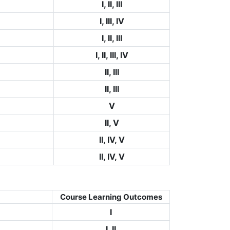
I, II, III
I, III, IV
I, II, III
I, II, III, IV
II, III
II, III
V
II, V
II, IV, V
II, IV, V
Course Learning Outcomes
I
I, II