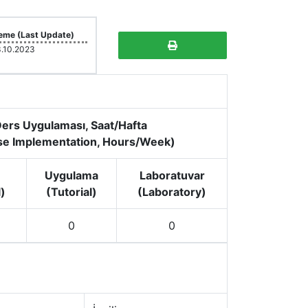
eme (Last Update)
.10.2023
ers Uygulaması, Saat/Hafta
se Implementation, Hours/Week)
Uygulama
Laboratuvar
)
(Tutorial)
(Laboratory)
0
0