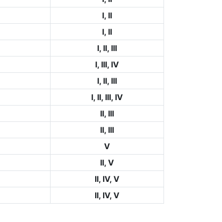
I, II
I, II
I, II, III
I, III, IV
I, II, III
I, II, III, IV
II, III
II, III
V
II, V
II, IV, V
II, IV, V