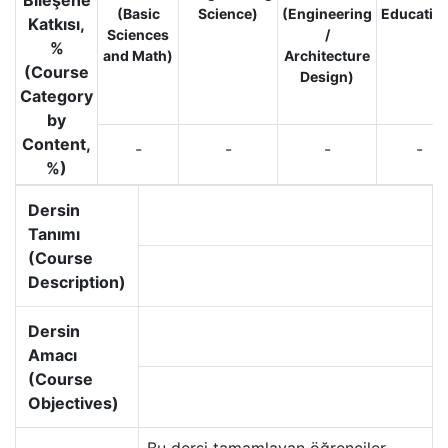
Bileşene
(Basic
Science)
(Engineering
Educatio
Katkısı,
Sciences
/
%
and Math)
Architecture
(Course
Design)
Category
by
Content,
-
-
-
-
%)
Dersin
Tanımı
(Course
Description)
Dersin
Amacı
(Course
Objectives)