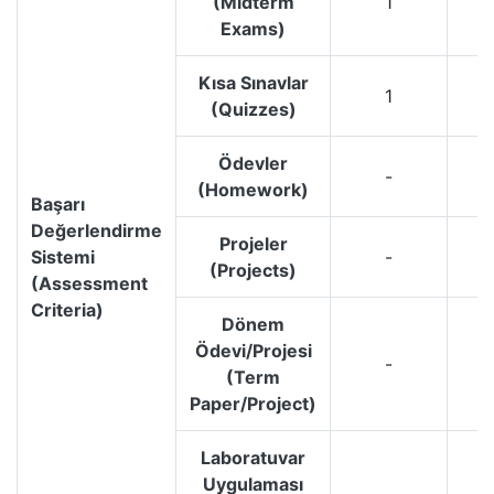
(Midterm
1
Exams)
Kısa Sınavlar
1
(Quizzes)
Ödevler
-
(Homework)
Başarı
Değerlendirme
Projeler
Sistemi
-
(Projects)
(Assessment
Criteria)
Dönem
Ödevi/Projesi
-
(Term
Paper/Project)
Laboratuvar
Uygulaması