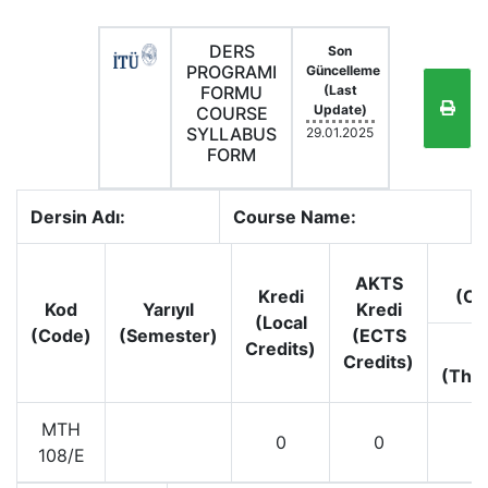
DERS
Son
PROGRAMI
Güncelleme
FORMU
(Last
Update)
COURSE
SYLLABUS
29.01.2025
FORM
Dersin Adı:
Course Name:
AKTS
Kredi
(Co
Kod
Yarıyıl
Kredi
(Local
(Code)
(Semester)
(ECTS
Credits)
D
Credits)
(Theo
MTH
0
0
108/E