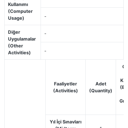
Kullanımı
(Computer
-
Usage)
Diğer
-
Uygulamalar
(Other
-
Activities)
Ge
N
Kat
Faaliyetler
Adet
(Ef
(Activities)
(Quantity)
Gra
Yıl İçi Sınavları