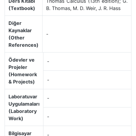
Ders Kitabı
Thomas Calculus (13th edition); G.
(Textbook)
B. Thomas, M. D. Weir, J. R. Hass
Diğer
Kaynaklar
-
(Other
References)
Ödevler ve
-
Projeler
(Homework
-
& Projects)
Laboratuvar
-
Uygulamaları
(Laboratory
-
Work)
Bilgisayar
-