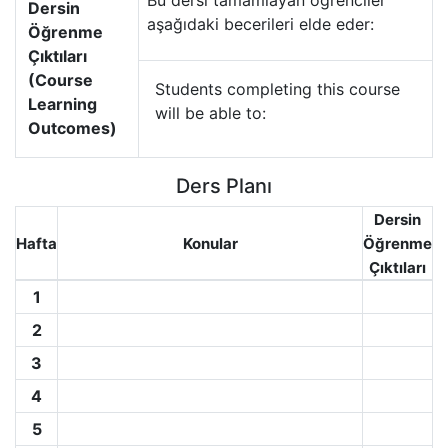
Bu dersi tamamlayan öğrenciler
Dersin
aşağıdaki becerileri elde eder:
Öğrenme
Çıktıları
(Course
Students completing this course
Learning
will be able to:
Outcomes)
Ders Planı
Dersin
Hafta
Konular
Öğrenme
Çıktıları
1
2
3
4
5