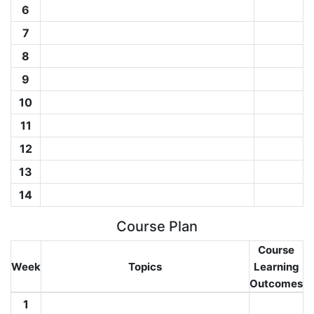
6
7
8
9
10
11
12
13
14
Course Plan
Course
Week
Topics
Learning
Outcomes
1