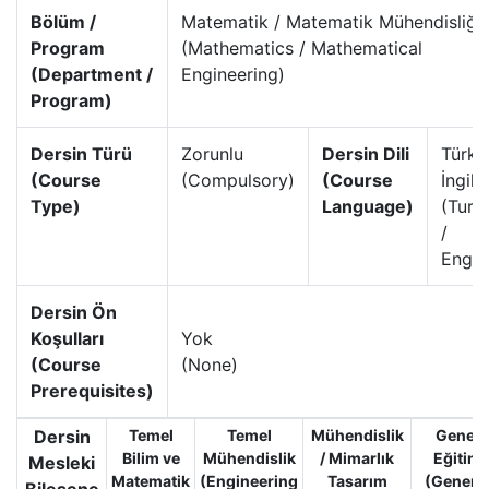
Bölüm /
Matematik / Matematik Mühendisliği
Program
(Mathematics / Mathematical
(Department /
Engineering)
Program)
Dersin Türü
Zorunlu
Dersin Dili
Türkç
(Course
(Compulsory)
(Course
İngili
Type)
Language)
(Turk
/
Engli
Dersin Ön
Koşulları
Yok
(Course
(None)
Prerequisites)
Dersin
Temel
Temel
Mühendislik
Genel
Bilim ve
Mühendislik
/ Mimarlık
Eğitim
Mesleki
Matematik
(Engineering
Tasarım
(Genera