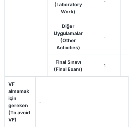
-
(Laboratory
Work)
Diğer
Uygulamalar
-
(Other
Activities)
Final Sınavı
1
(Final Exam)
VF
almamak
için
-
gereken
(To avoid
VF)