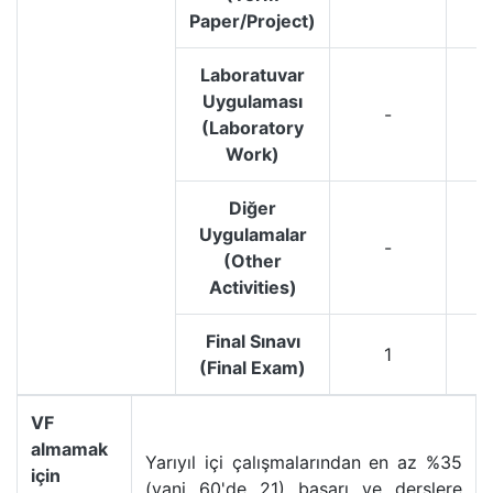
Paper/Project)
Laboratuvar
Uygulaması
-
(Laboratory
Work)
Diğer
Uygulamalar
-
(Other
Activities)
Final Sınavı
1
(Final Exam)
VF
almamak
Yarıyıl içi çalışmalarından en az %35
için
(yani 60'de 21) başarı ve derslere