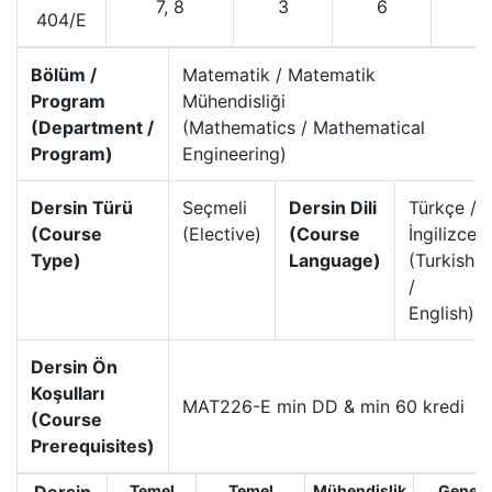
7, 8
3
6
404/E
Bölüm /
Matematik / Matematik
Program
Mühendisliği
(Department /
(Mathematics / Mathematical
Program)
Engineering)
Dersin Türü
Seçmeli
Dersin Dili
Türkçe /
(Course
(Elective)
(Course
İngilizce
Type)
Language)
(Turkish
/
English)
Dersin Ön
Koşulları
MAT226-E min DD & min 60 kredi
(Course
Prerequisites)
Temel
Temel
Mühendislik
Genel