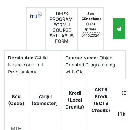
DERS
Son
PROGRAMI
Güncelleme
FORMU
(Last
Update)
COURSE
SYLLABUS
01.10.2024
FORM
Dersin Adı:
C# ile
Course Name:
Object
Nesne Yönelimli
Oriented Programming
Programlama
with C#
AKTS
Kredi
(Co
Kod
Yarıyıl
Kredi
(Local
(Code)
(Semester)
(ECTS
Credits)
D
Credits)
(Theo
MTH