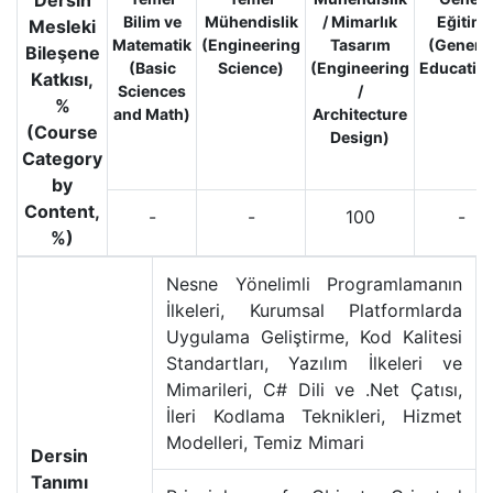
Dersin
Bilim ve
Mühendislik
/ Mimarlık
Eğitim
Mesleki
Matematik
(Engineering
Tasarım
(Genera
Bileşene
(Basic
Science)
(Engineering
Educatio
Katkısı,
Sciences
/
%
and Math)
Architecture
(Course
Design)
Category
by
Content,
-
-
100
-
%)
Nesne Yönelimli Programlamanın
İlkeleri, Kurumsal Platformlarda
Uygulama Geliştirme, Kod Kalitesi
Standartları, Yazılım İlkeleri ve
Mimarileri, C# Dili ve .Net Çatısı,
İleri Kodlama Teknikleri, Hizmet
Modelleri, Temiz Mimari
Dersin
Tanımı