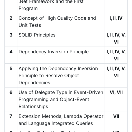
.Net Framework and the First
Program
2
Concept of High Quality Code and
I, II, IV
Unit Tests
3
SOLID Principles
I, II, IV, V,
VI
4
Dependency Inversion Principle
I, II, IV, V,
VI
5
Applying the Dependency Inversion
I, II, IV, V,
Principle to Resolve Object
VI
Dependencies
6
Use of Delegate Type in Event-Driven
VI, VII
Programming and Object-Event
Relationships
7
Extension Methods, Lambda Operator
VII
and Language Integrated Queries