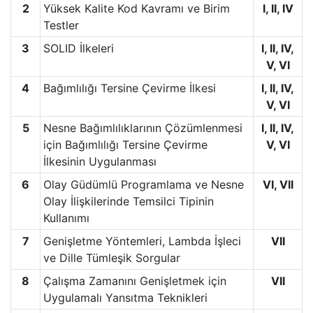
2
Yüksek Kalite Kod Kavramı ve Birim
I, II, IV
Testler
3
SOLID İlkeleri
I, II, IV,
V, VI
4
Bağımlılığı Tersine Çevirme İlkesi
I, II, IV,
V, VI
5
Nesne Bağımlılıklarının Çözümlenmesi
I, II, IV,
için Bağımlılığı Tersine Çevirme
V, VI
İlkesinin Uygulanması
6
Olay Güdümlü Programlama ve Nesne
VI, VII
Olay İlişkilerinde Temsilci Tipinin
Kullanımı
7
Genişletme Yöntemleri, Lambda İşleci
VII
ve Dille Tümleşik Sorgular
8
Çalışma Zamanını Genişletmek için
VII
Uygulamalı Yansıtma Teknikleri