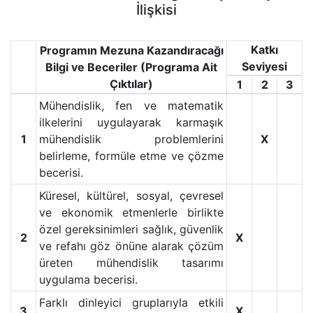
İlişkisi
Katkı
Programın Mezuna Kazandıracağı
Seviyesi
Bilgi ve Beceriler (Programa Ait
Çıktılar)
1
2
3
Mühendislik, fen ve matematik
ilkelerini uygulayarak karmaşık
1
mühendislik problemlerini
X
belirleme, formüle etme ve çözme
becerisi.
Küresel, kültürel, sosyal, çevresel
ve ekonomik etmenlerle birlikte
özel gereksinimleri sağlık, güvenlik
2
X
ve refahı göz önüne alarak çözüm
üreten mühendislik tasarımı
uygulama becerisi.
Farklı dinleyici gruplarıyla etkili
3
X