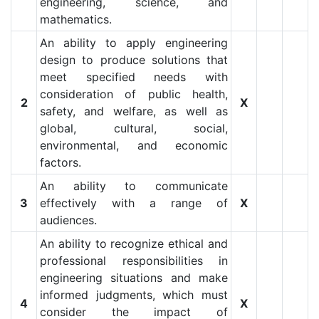
engineering, science, and
mathematics.
An ability to apply engineering
design to produce solutions that
meet specified needs with
consideration of public health,
2
X
safety, and welfare, as well as
global, cultural, social,
environmental, and economic
factors.
An ability to communicate
3
effectively with a range of
X
audiences.
An ability to recognize ethical and
professional responsibilities in
engineering situations and make
informed judgments, which must
4
X
consider the impact of