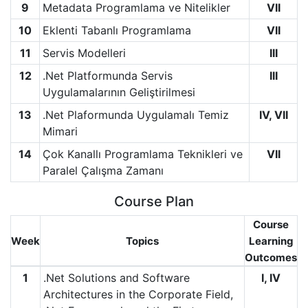
9
Metadata Programlama ve Nitelikler
VII
10
Eklenti Tabanlı Programlama
VII
11
Servis Modelleri
III
12
.Net Platformunda Servis
III
Uygulamalarının Geliştirilmesi
13
.Net Plaformunda Uygulamalı Temiz
IV, VII
Mimari
14
Çok Kanallı Programlama Teknikleri ve
VII
Paralel Çalışma Zamanı
Course Plan
Course
Week
Topics
Learning
Outcomes
1
.Net Solutions and Software
I, IV
Architectures in the Corporate Field,