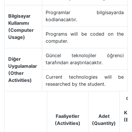
Programlar bilgisayarda
Bilgisayar
kodlanacaktır.
Kullanımı
(Computer
Programs will be coded on the
Usage)
computer.
Güncel teknolojiler öğrenci
Diğer
tarafından araştırılacaktır.
Uygulamalar
(Other
Current technologies will be
Activities)
researched by the student.
Ge
N
Kat
Faaliyetler
Adet
(Ef
(Activities)
(Quantity)