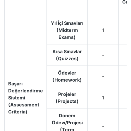
Gra
Yıl İçi Sınavları
(Midterm
1
Exams)
Kısa Sınavlar
-
(Quizzes)
Ödevler
-
(Homework)
Başarı
Değerlendirme
Projeler
Sistemi
1
(Projects)
(Assessment
Criteria)
Dönem
Ödevi/Projesi
-
(Term