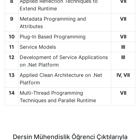
8
Applied Reflection Techniques to
VII
Extend Runtime
9
Metadata Programming and
VII
Attributes
10
Plug-In Based Programming
VII
11
Service Models
III
12
Development of Service Applications
III
on .Net Platform
13
Applied Clean Architecture on .Net
IV, VII
Platform
14
Multi-Thread Programming
VII
Techniques and Parallel Runtime
Dersin Mühendislik Öğrenci Çıktılarıyla