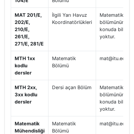
104/E
Bölümü
MAT 201/E,
İlgili Yarı Havuz
Matematik
202/E,
Koordinatörlükleri
bölümünün bu
210/E,
konuda bilgisi
261/E,
yoktur.
271/E, 281/E
MTH 1xx
Matematik
mat@itu.edu.tr
kodlu
Bölümü
dersler
MTH 2xx,
Dersi açan Bölüm
Matematik
3xx kodlu
bölümünün bu
dersler
konuda bilgisi
yoktur.
Matematik
Matematik
mat@itu.edu.tr
Mühendisliği
Bölümü